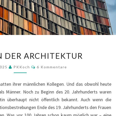
FRAUEN
N DER ARCHITEKTUR
IN
DER
Kommentare
2025
PKKoch
6 Kommentare
ARCHITEKTUR
hatten ihrer männlichen Kollegen. Und das obwohl heute
 als Männer. Noch zu Beginn des 20. Jahrhunderts waren
tin überhaupt nicht öffentlich bekannt. Auch wenn die
onsbestrebungen Ende des 19. Jahrhunderts den Frauen
ten. Was vor 100 Jahren schon kaum möglich war – eine