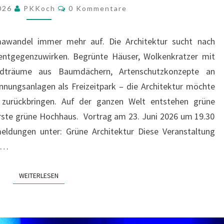
EIN
Kommentare
2026
PKKoch
0 Kommentare
MITEINANDER
VON
mawandel immer mehr auf. Die Architektur sucht nach
MENSCH,
entgegenzuwirken. Begrünte Häuser, Wolkenkratzer mit
TIER
adträume aus Baumdächern, Artenschutzkonzepte an
UND
nnungsanlagen als Freizeitpark – die Architektur möchte
NATUR
 zurückbringen. Auf der ganzen Welt entstehen grüne
rste grüne Hochhaus. Vortrag am 23. Juni 2026 um 19.30
ldungen unter: Grüne Architektur Diese Veranstaltung
he…
WEITERLESEN
WEITERLESEN