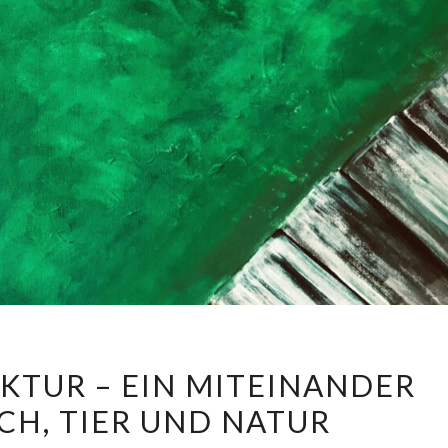
GRÜNE
KTUR – EIN MITEINANDER
ARCHITEKTUR
H, TIER UND NATUR
–