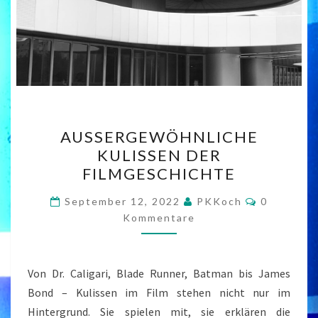
AUSSERGEWÖHNLICHE K
AUSSERGEWÖHNLICHE K
ULISSEN D
ULISSEN DER F
ER F
ILMGESCHICHTE
ILMGESCHICHTE
Kommenta
September 12, 2022
PKKoch
0
Kommentare
Von Dr. Caligari, Blade Runner, Batman bis James
Bond – Kulissen im Film stehen nicht nur im
Hintergrund. Sie spielen mit, sie erklären die