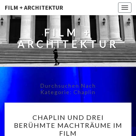
FILM + ARCHITEKTUR
Togg
navig
FILM +
ARCHITEKTUR
Durchsuchen Nach
Kategorie:
Chaplin
CHAPLIN
CHAPLIN UND DREI
UND
BERÜHMTE MACHTRÄUME IM
DREI
FILM
BERÜHMTE