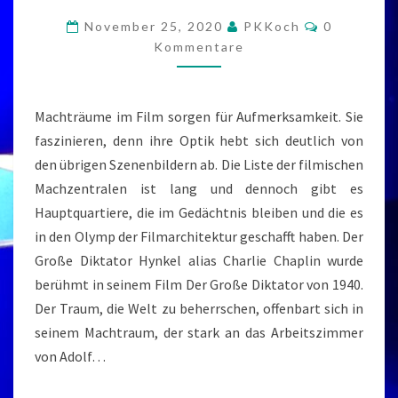
MACHTRÄUME
Kommenta
November 25, 2020
PKKoch
0
IM
Kommentare
FILM
Machträume im Film sorgen für Aufmerksamkeit. Sie
faszinieren, denn ihre Optik hebt sich deutlich von
den übrigen Szenenbildern ab. Die Liste der filmischen
Machzentralen ist lang und dennoch gibt es
Hauptquartiere, die im Gedächtnis bleiben und die es
in den Olymp der Filmarchitektur geschafft haben. Der
Große Diktator Hynkel alias Charlie Chaplin wurde
berühmt in seinem Film Der Große Diktator von 1940.
Der Traum, die Welt zu beherrschen, offenbart sich in
seinem Machtraum, der stark an das Arbeitszimmer
von Adolf…