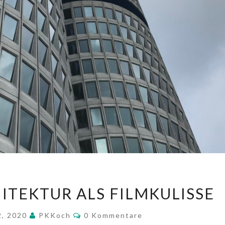
IKONISCHE
ITEKTUR ALS FILMKULISSE
ARCHITEKTUR
ALS
Kommentare
2, 2020
PKKoch
0 Kommentare